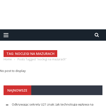
TAG: NOCLEGI NA MAZURACH
Home
›
Posts Tagged "noclegi na mazurach"
No post to display
NAJNOWSZE
Odkrywając sekrety U21 znak: Jak technologia wpływa na