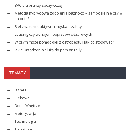
BRC dla branży spożywczej
Metoda hybrydowa zdobienia paznokci – samodzielnie czy w
salonie?
Bielizna termoaktywna męska – zalety
Leasing czy wynajem pojazdów ciężarowych
W czym może pomóc olej z ostropestu i jak go stosować?
Jakie urządzenia służą do pomiaru siły?
TEMATY
Biznes
Ciekawe
Dom i Wnętrze
Motoryzacja
Technologia
Turystyka