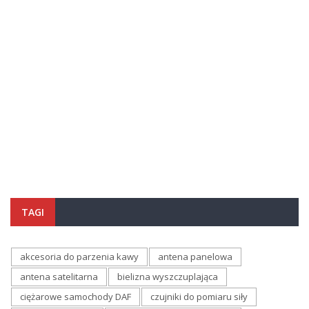
TAGI
akcesoria do parzenia kawy
antena panelowa
antena satelitarna
bielizna wyszczuplająca
ciężarowe samochody DAF
czujniki do pomiaru siły