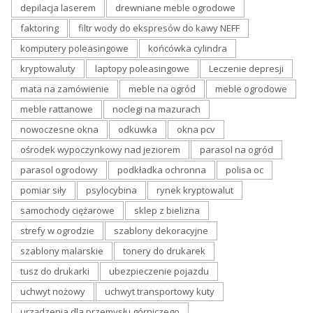
depilacja laserem
drewniane meble ogrodowe
faktoring
filtr wody do ekspresów do kawy NEFF
komputery poleasingowe
końcówka cylindra
kryptowaluty
laptopy poleasingowe
Leczenie depresji
mata na zamówienie
meble na ogród
meble ogrodowe
meble rattanowe
noclegi na mazurach
nowoczesne okna
odkuwka
okna pcv
ośrodek wypoczynkowy nad jeziorem
parasol na ogród
parasol ogrodowy
podkładka ochronna
polisa oc
pomiar siły
psylocybina
rynek kryptowalut
samochody ciężarowe
sklep z bielizna
strefy w ogrodzie
szablony dekoracyjne
szablony malarskie
tonery do drukarek
tusz do drukarki
ubezpieczenie pojazdu
uchwyt nożowy
uchwyt transportowy kuty
urządzenia dla przemysłu górniczego