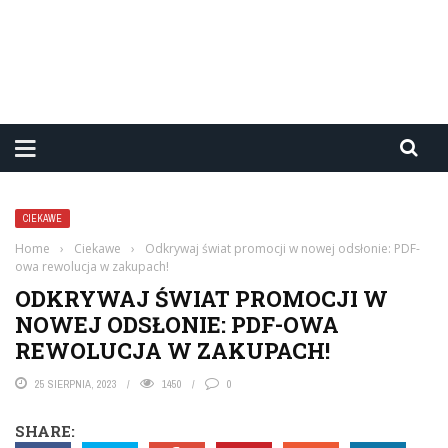
CIEKAWE
Home
›
Ciekawe
›
Odkrywaj świat promocji w nowej odsłonie: PDF-
owa rewolucja w zakupach!
ODKRYWAJ ŚWIAT PROMOCJI W
NOWEJ ODSŁONIE: PDF-OWA
REWOLUCJA W ZAKUPACH!
25 SIERPNIA, 2023
1450
0
SHARE: