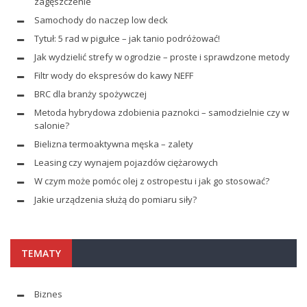
zagęszczenie
Samochody do naczep low deck
Tytuł: 5 rad w pigułce – jak tanio podróżować!
Jak wydzielić strefy w ogrodzie – proste i sprawdzone metody
Filtr wody do ekspresów do kawy NEFF
BRC dla branży spożywczej
Metoda hybrydowa zdobienia paznokci – samodzielnie czy w
salonie?
Bielizna termoaktywna męska – zalety
Leasing czy wynajem pojazdów ciężarowych
W czym może pomóc olej z ostropestu i jak go stosować?
Jakie urządzenia służą do pomiaru siły?
TEMATY
Biznes