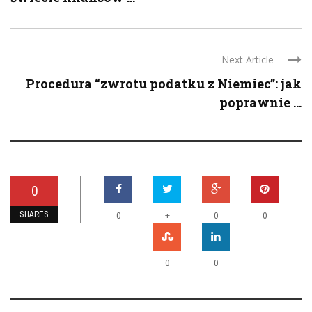
Next Article
Procedura “zwrotu podatku z Niemiec”: jak
poprawnie ...
0
SHARES
+
0
0
0
0
0