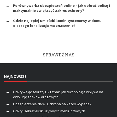
Porównywarka ubezpieczeń online – jak dobrać polisę i
maksymalnie zwiększyć zakres ochrony?
Gdzie najlepiej umieścić komin systemowy w domu i
dlaczego lokalizacja ma znaczenie?
SPRAWDŹ NAS
NAJNOWSZE
Odkrywając sekrety U21 znak: Jak technologia wpływa na
ewolucję znaków drogowych
Ubezpieczenie NNW: Ochrona na każdy wypadek
Odkryj sekret ekskluzywnych mebli loftowych