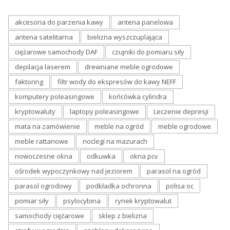
akcesoria do parzenia kawy
antena panelowa
antena satelitarna
bielizna wyszczuplająca
ciężarowe samochody DAF
czujniki do pomiaru siły
depilacja laserem
drewniane meble ogrodowe
faktoring
filtr wody do ekspresów do kawy NEFF
komputery poleasingowe
końcówka cylindra
kryptowaluty
laptopy poleasingowe
Leczenie depresji
mata na zamówienie
meble na ogród
meble ogrodowe
meble rattanowe
noclegi na mazurach
nowoczesne okna
odkuwka
okna pcv
ośrodek wypoczynkowy nad jeziorem
parasol na ogród
parasol ogrodowy
podkładka ochronna
polisa oc
pomiar siły
psylocybina
rynek kryptowalut
samochody ciężarowe
sklep z bielizna