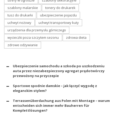
strefy w ogrodzie
szablony dekoracyjne
szablony malarskie
tonery do drukarek
tusz do drukarki
ubezpieczenie pojazdu
uchwyt nożowy
uchwyt transportowy kuty
urządzenia dla przemysłu górniczego
wycieczki poza szczytem sezonu
zdrowa dieta
zdrowe odżywianie
Ubezpieczenie samochodu a szkoda po uszkodzeniu
auta przez niezabezpieczony agregat prądotwórczy
przewożony na przyczepie
Sportowe spodnie damskie – jak łączyć wygodę z
eleganckim stylem?
Terrassenüberdachung aus Polen mit Montage – warum
entscheiden sich immer mehr Bauherren für
Komplettlösungen?