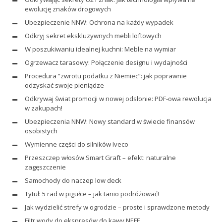
ewolucję znaków drogowych
Ubezpieczenie NNW: Ochrona na każdy wypadek
Odkryj sekret ekskluzywnych mebli loftowych
W poszukiwaniu idealnej kuchni: Meble na wymiar
Ogrzewacz tarasowy: Połączenie designu i wydajności
Procedura “zwrotu podatku z Niemiec”: jak poprawnie
odzyskać swoje pieniądze
Odkrywaj świat promocji w nowej odsłonie: PDF-owa rewolucja
w zakupach!
Ubezpieczenia NNW: Nowy standard w świecie finansów
osobistych
Wymienne części do silników Iveco
Przeszczep włosów Smart Graft – efekt: naturalne
zagęszczenie
Samochody do naczep low deck
Tytuł: 5 rad w pigułce – jak tanio podróżować!
Jak wydzielić strefy w ogrodzie – proste i sprawdzone metody
Filtr wody do ekspresów do kawy NEFF