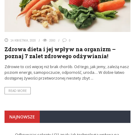
14 KWIETNIA, 2020
2093
0
Zdrowa dieta i jej wpływ na organizm –
poznaj 7 zalet zdrowego odżywiania!
Zdrowie to coś więcej niż brak chorób. Od tego, jak jemy, zależą nasz
poziom energii, samopoczucie, odporność, uroda… W dobie łatwo
dostępnej żywości przetworzonej niestety zbyt ...
READ MORE
NAJNOWSZE
Odkrywając sekrety U21 znak: Jak technologia wpływa na