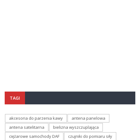
TAGI
akcesoria do parzenia kawy
antena panelowa
antena satelitarna
bielizna wyszczuplająca
ciężarowe samochody DAF
czujniki do pomiaru siły