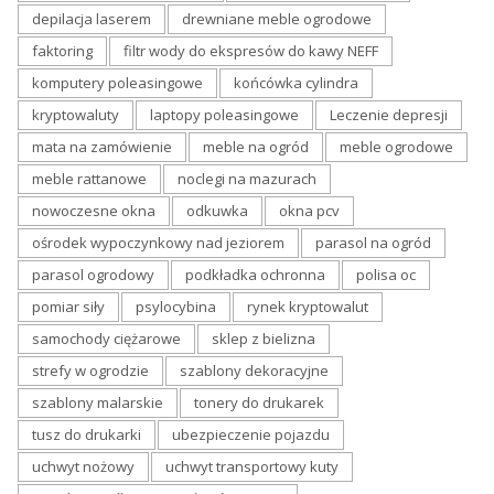
depilacja laserem
drewniane meble ogrodowe
faktoring
filtr wody do ekspresów do kawy NEFF
komputery poleasingowe
końcówka cylindra
kryptowaluty
laptopy poleasingowe
Leczenie depresji
mata na zamówienie
meble na ogród
meble ogrodowe
meble rattanowe
noclegi na mazurach
nowoczesne okna
odkuwka
okna pcv
ośrodek wypoczynkowy nad jeziorem
parasol na ogród
parasol ogrodowy
podkładka ochronna
polisa oc
pomiar siły
psylocybina
rynek kryptowalut
samochody ciężarowe
sklep z bielizna
strefy w ogrodzie
szablony dekoracyjne
szablony malarskie
tonery do drukarek
tusz do drukarki
ubezpieczenie pojazdu
uchwyt nożowy
uchwyt transportowy kuty