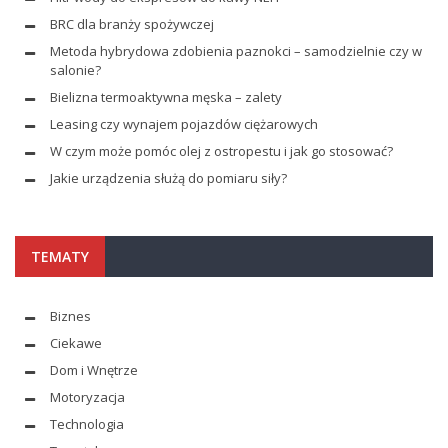
BRC dla branży spożywczej
Metoda hybrydowa zdobienia paznokci – samodzielnie czy w
salonie?
Bielizna termoaktywna męska – zalety
Leasing czy wynajem pojazdów ciężarowych
W czym może pomóc olej z ostropestu i jak go stosować?
Jakie urządzenia służą do pomiaru siły?
TEMATY
Biznes
Ciekawe
Dom i Wnętrze
Motoryzacja
Technologia