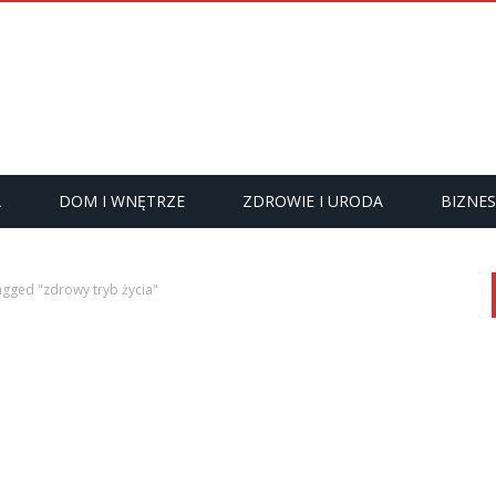
A
DOM I WNĘTRZE
ZDROWIE I URODA
BIZNES
agged "zdrowy tryb życia"