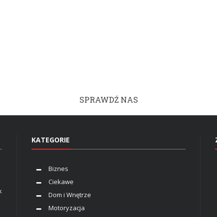
SPRAWDŹ NAS
KATEGORIE
Biznes
Ciekawe
k
Dom i Wnętrze
Motoryzacja