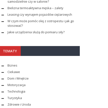
samodzielnie czy w salonie?
Bielizna termoaktywna męska – zalety
Leasing czy wynajem pojazdów ciężarowych
W czym może pomóc olej z ostropestu i jak go
stosować?
Jakie urządzenia służą do pomiaru siły?
TEMATY
Biznes
Ciekawe
Dom i Wnętrze
Motoryzacja
Technologia
Turystyka
Zdrowie i Uroda