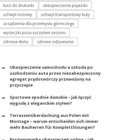
tusz do drukarki
ubezpieczenie pojazdu
uchwyt nożowy
uchwyt transportowy kuty
urządzenia dla przemysłu górniczego
wycieczki poza szczytem sezonu
zdrowa dieta
zdrowe odżywianie
Ubezpieczenie samochodu a szkoda po
uszkodzeniu auta przez niezabezpieczony
agregat prądotwórczy przewożony na
przyczepie
Sportowe spodnie damskie – jak łączyć
wygodę z eleganckim stylem?
Terrassenüberdachung aus Polen mit
Montage – warum entscheiden sich immer
mehr Bauherren für Komplettlösungen?
Porównywarka ubezpieczeń online – jak