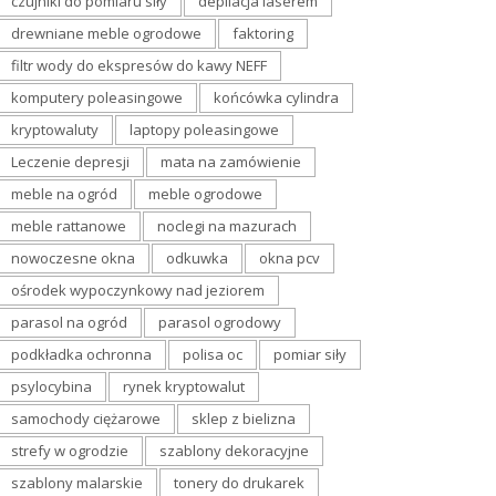
czujniki do pomiaru siły
depilacja laserem
drewniane meble ogrodowe
faktoring
filtr wody do ekspresów do kawy NEFF
komputery poleasingowe
końcówka cylindra
kryptowaluty
laptopy poleasingowe
Leczenie depresji
mata na zamówienie
meble na ogród
meble ogrodowe
meble rattanowe
noclegi na mazurach
nowoczesne okna
odkuwka
okna pcv
ośrodek wypoczynkowy nad jeziorem
parasol na ogród
parasol ogrodowy
podkładka ochronna
polisa oc
pomiar siły
psylocybina
rynek kryptowalut
samochody ciężarowe
sklep z bielizna
strefy w ogrodzie
szablony dekoracyjne
szablony malarskie
tonery do drukarek