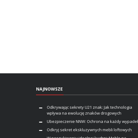
NAJNOWSZE
Odkrywając sekrety U21 znak: Jak technologia
wpływa na ewolucję znaków drogowych
Ubezpieczenie NNW: Ochrona na każdy wypade
Odkryj sekret ekskluzywnych mebli loftowych