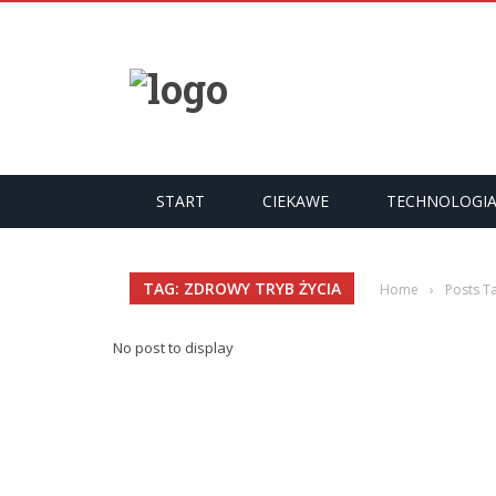
START
CIEKAWE
TECHNOLOGI
TAG: ZDROWY TRYB ŻYCIA
Home
›
Posts T
No post to display