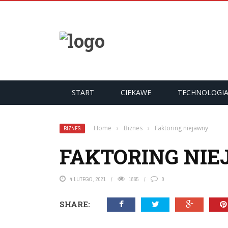
START
CIEKAWE
TECHNOLOGI
Home
›
Biznes
›
Faktoring niejawny
BIZNES
FAKTORING NI
4 LUTEGO, 2021
1865
0
SHARE: