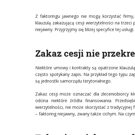
Z faktoringu jawnego nie mogą korzystać fir
klauzulą zakazującą cesji wierzytelności na trzeci
niejawny. Przyjrzyjmy się bliżej specyfice tej usługi.
Zakaz cesji nie przekr
Niektóre umowy i kontrakty są opatrzone klauzulą
często spotykany zapis. Na przykład tego typu z
są jednostki samorządu terytorialnego.
Zakaz cesji może oznaczać dla zleceniobiorcy k
odcina niektóre źródła finansowania. Przedsięb
wierzytelności, nie może skorzystać z tradycyjne
– faktoring niejawny, zwany także cichym. Na czym