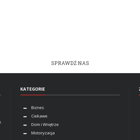
SPRAWDŹ NAS
KATEGORIE
Biznes
Ciekawe
k
Dom i Wnętrze
Motoryzacja