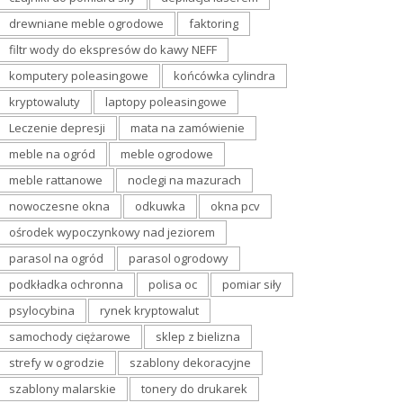
drewniane meble ogrodowe
faktoring
filtr wody do ekspresów do kawy NEFF
komputery poleasingowe
końcówka cylindra
kryptowaluty
laptopy poleasingowe
Leczenie depresji
mata na zamówienie
meble na ogród
meble ogrodowe
meble rattanowe
noclegi na mazurach
nowoczesne okna
odkuwka
okna pcv
ośrodek wypoczynkowy nad jeziorem
parasol na ogród
parasol ogrodowy
podkładka ochronna
polisa oc
pomiar siły
psylocybina
rynek kryptowalut
samochody ciężarowe
sklep z bielizna
strefy w ogrodzie
szablony dekoracyjne
szablony malarskie
tonery do drukarek