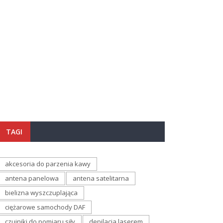
TAGI
akcesoria do parzenia kawy
antena panelowa
antena satelitarna
bielizna wyszczuplająca
ciężarowe samochody DAF
czujniki do pomiaru siły
depilacja laserem