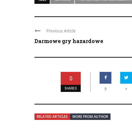
Previous Article
Darmowe gry hazardowe
0
SHARES
+
0
RELATED ARTICLES
MORE FROM AUTHOR