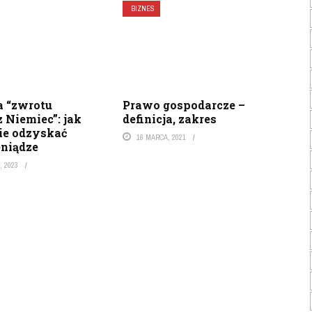
BIZNES
a “zwrotu
Prawo gospodarcze –
 Niemiec”: jak
definicja, zakres
e odzyskać
16 MARCA, 2021
eniądze
, 2023