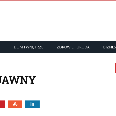
A
DOM I WNĘTRZE
ZDROWIE I URODA
BIZNES
EJAWNY