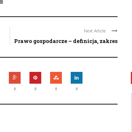
Next Article
Prawo gospodarcze – definicja, zakres
0
0
0
0