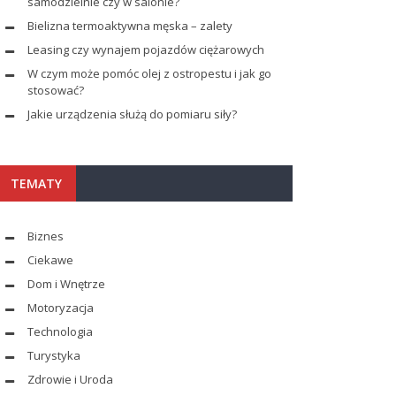
samodzielnie czy w salonie?
Bielizna termoaktywna męska – zalety
Leasing czy wynajem pojazdów ciężarowych
W czym może pomóc olej z ostropestu i jak go
stosować?
Jakie urządzenia służą do pomiaru siły?
TEMATY
Biznes
Ciekawe
Dom i Wnętrze
Motoryzacja
Technologia
Turystyka
Zdrowie i Uroda