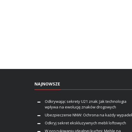
NAJNOWSZE
Odkrywając sekrety U21 znak: Jak technologia
wpływa na ewolucję znaków drogowych
Ubezpieczenie NNW: Ochrona na każdy wypade
Odkryj sekret ekskluzywnych mebli loftowych
W poszukiwaniu idealnej kuchni: Meble na