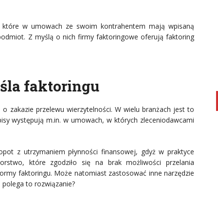
my, które w umowach ze swoim kontrahentem mają wpisaną
 podmiot. Z myślą o nich firmy faktoringowe oferują faktoring
eśla faktoringu
 o zakazie przelewu wierzytelności. W wielu branżach jest to
apisy występują m.in. w umowach, w których zleceniodawcami
łopot z utrzymaniem płynności finansowej, gdyż w praktyce
iorstwo, które zgodziło się na brak możliwości przelania
j formy faktoringu. Może natomiast zastosować inne narzędzie
 polega to rozwiązanie?