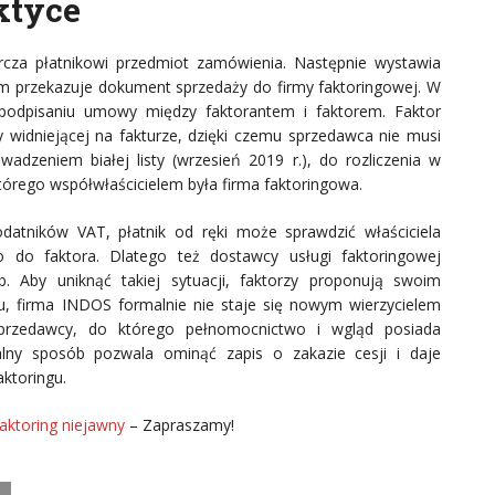
ktyce
rcza płatnikowi przedmiot zamówienia. Następnie wystawia
m przekazuje dokument sprzedaży do firmy faktoringowej. W
 podpisaniu umowy między faktorantem i faktorem. Faktor
widniejącej na fakturze, dzięki czemu sprzedawca nie musi
adzeniem białej listy (wrzesień 2019 r.), do rozliczenia w
órego współwłaścicielem była firma faktoringowa.
atników VAT, płatnik od ręki może sprawdzić właściciela
o do faktora. Dlatego też dostawcy usługi faktoringowej
. Aby uniknąć takiej sytuacji, faktorzy proponują swoim
u, firma INDOS formalnie nie staje się nowym wierzycielem
sprzedawcy, do którego pełnomocnictwo i wgląd posiada
alny sposób pozwala ominąć zapis o zakazie cesji i daje
ktoringu.
Faktoring niejawny
– Zapraszamy!