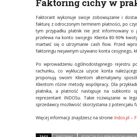
Faktoring cichy w pra
Faktorant wykonuje swoje zobowiązanie i dosta
fakturę z odroczonym terminem płatności, po czy
tym przypadku płatnik nie jest informowany o
przelewa na konto swojego Klienta 80-90% kwoty 
martwić się o utrzymanie cash flow. Przed wprow
faktoringu niejawnym używano konta cesyjnego, kt
Po wprowadzeniu ogólnodostępnego rejestru pod
rachunku, co wyklucza użycie konta należąceg
proponują swoim Klientom alternatywny sposób
Klientom różne metody współpracy. Dla przykład
płatnika, a płatność następuje na subkonto 
reprezentant INDOSu. Takie rozwiązanie w leg
sprzedawcy możliwość skorzystania z potencjału fa
Więcej informacji znajdziesz na stronie
Indos.pl – 
TAGS
FAKTORING
POŻYCZKI DLA FIRM BUDOWLANYCH