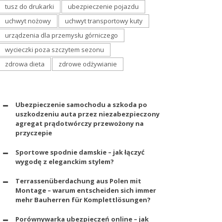
tusz do drukarki
ubezpieczenie pojazdu
uchwyt nożowy
uchwyt transportowy kuty
urządzenia dla przemysłu górniczego
wycieczki poza szczytem sezonu
zdrowa dieta
zdrowe odżywianie
Ubezpieczenie samochodu a szkoda po
uszkodzeniu auta przez niezabezpieczony
agregat prądotwórczy przewożony na
przyczepie
Sportowe spodnie damskie – jak łączyć
wygodę z eleganckim stylem?
Terrassenüberdachung aus Polen mit
Montage – warum entscheiden sich immer
mehr Bauherren für Komplettlösungen?
Porównywarka ubezpieczeń online – jak