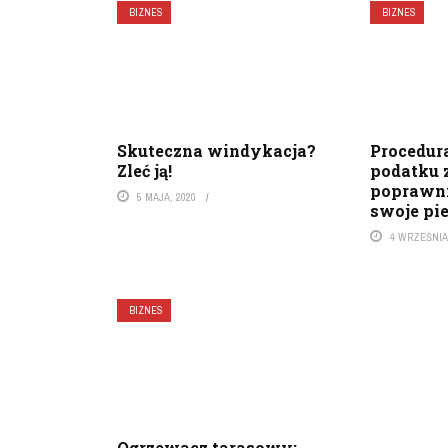
BIZNES
BIZNES
Skuteczna windykacja?
Procedur
Zleć ją!
podatku z
poprawni
5 MAJA, 2020
swoje pi
4 WRZEŚNIA
BIZNES
Ogrzewacz tarasowy: