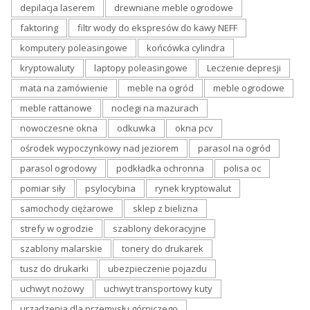
depilacja laserem
drewniane meble ogrodowe
faktoring
filtr wody do ekspresów do kawy NEFF
komputery poleasingowe
końcówka cylindra
kryptowaluty
laptopy poleasingowe
Leczenie depresji
mata na zamówienie
meble na ogród
meble ogrodowe
meble rattanowe
noclegi na mazurach
nowoczesne okna
odkuwka
okna pcv
ośrodek wypoczynkowy nad jeziorem
parasol na ogród
parasol ogrodowy
podkładka ochronna
polisa oc
pomiar siły
psylocybina
rynek kryptowalut
samochody ciężarowe
sklep z bielizna
strefy w ogrodzie
szablony dekoracyjne
szablony malarskie
tonery do drukarek
tusz do drukarki
ubezpieczenie pojazdu
uchwyt nożowy
uchwyt transportowy kuty
urządzenia dla przemysłu górniczego