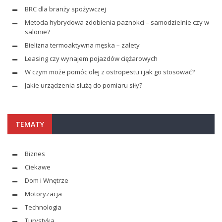
BRC dla branży spożywczej
Metoda hybrydowa zdobienia paznokci – samodzielnie czy w
salonie?
Bielizna termoaktywna męska – zalety
Leasing czy wynajem pojazdów ciężarowych
W czym może pomóc olej z ostropestu i jak go stosować?
Jakie urządzenia służą do pomiaru siły?
TEMATY
Biznes
Ciekawe
Dom i Wnętrze
Motoryzacja
Technologia
Turystyka