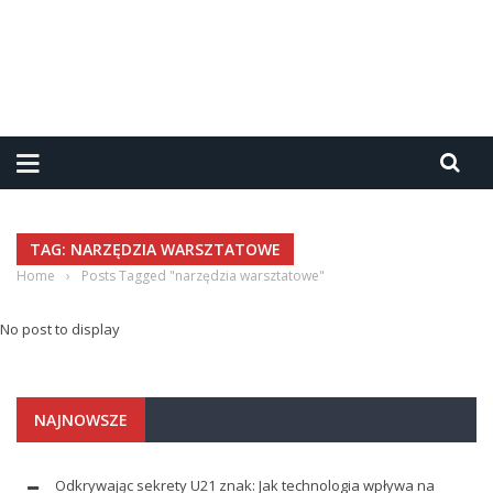
TAG: NARZĘDZIA WARSZTATOWE
Home
›
Posts Tagged "narzędzia warsztatowe"
No post to display
NAJNOWSZE
Odkrywając sekrety U21 znak: Jak technologia wpływa na