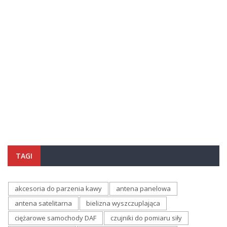
TAGI
akcesoria do parzenia kawy
antena panelowa
antena satelitarna
bielizna wyszczuplająca
ciężarowe samochody DAF
czujniki do pomiaru siły