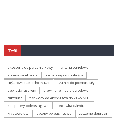
TAGI
akcesoria do parzenia kawy
antena panelowa
antena satelitarna
bielizna wyszczuplająca
ciężarowe samochody DAF
czujniki do pomiaru siły
depilacja laserem
drewniane meble ogrodowe
faktoring
filtr wody do ekspresów do kawy NEFF
komputery poleasingowe
końcówka cylindra
kryptowaluty
laptopy poleasingowe
Leczenie depresji