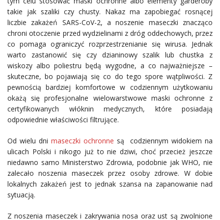
tym celu stosować maski ochronne albo elementy garderoby
takie jak szaliki czy chusty. Nakaz ma zapobiegać rosnącej
liczbie zakażeń SARS-CoV-2, a noszenie maseczki znacząco
chroni otoczenie przed wydzielinami z dróg oddechowych, przez
co pomaga ograniczyć rozprzestrzenianie się wirusa. Jednak
warto zastanowić się czy dzianinowy szalik lub chustka z
wiskozy albo poliestru będą wygodne, a co najważniejsze –
skuteczne, bo pojawiają się co do tego spore wątpliwości. Z
pewnością bardziej komfortowe w codziennym użytkowaniu
okażą się profesjonalne wielowarstwowe maski ochronne z
certyfikowanych włóknin medycznych, które posiadają
odpowiednie właściwości filtrujące.
Od wielu dni
maseczki ochronne
są codziennym widokiem na
ulicach Polski i nikogo już to nie dziwi, choć przecież jeszcze
niedawno samo Ministerstwo Zdrowia, podobnie jak WHO, nie
zalecało noszenia maseczek przez osoby zdrowe. W dobie
lokalnych zakażeń jest to jednak szansa na zapanowanie nad
sytuacją.
Z noszenia maseczek i zakrywania nosa oraz ust są zwolnione