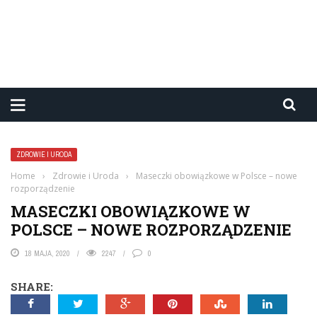
ZDROWIE I URODA
Home
›
Zdrowie i Uroda
›
Maseczki obowiązkowe w Polsce – nowe
rozporządzenie
MASECZKI OBOWIĄZKOWE W
POLSCE – NOWE ROZPORZĄDZENIE
18 MAJA, 2020
2247
0
SHARE: