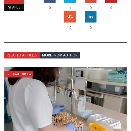
SHARES
+
0
0
0
0
0
RELATED ARTICLES
MORE FROM AUTHOR
ZDROWIE I URODA