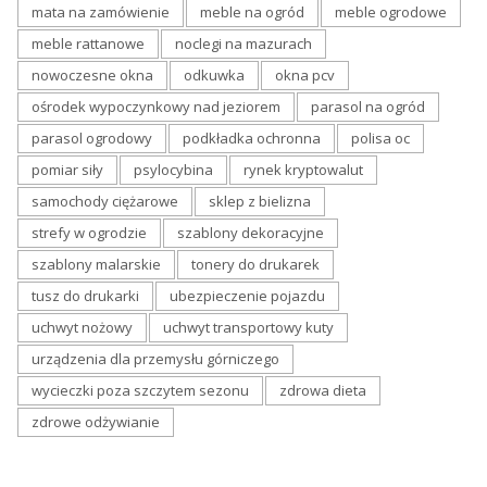
mata na zamówienie
meble na ogród
meble ogrodowe
meble rattanowe
noclegi na mazurach
nowoczesne okna
odkuwka
okna pcv
ośrodek wypoczynkowy nad jeziorem
parasol na ogród
parasol ogrodowy
podkładka ochronna
polisa oc
pomiar siły
psylocybina
rynek kryptowalut
samochody ciężarowe
sklep z bielizna
strefy w ogrodzie
szablony dekoracyjne
szablony malarskie
tonery do drukarek
tusz do drukarki
ubezpieczenie pojazdu
uchwyt nożowy
uchwyt transportowy kuty
urządzenia dla przemysłu górniczego
wycieczki poza szczytem sezonu
zdrowa dieta
zdrowe odżywianie