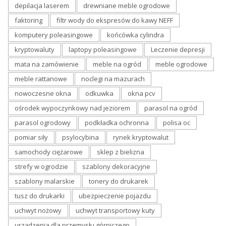
depilacja laserem
drewniane meble ogrodowe
faktoring
filtr wody do ekspresów do kawy NEFF
komputery poleasingowe
końcówka cylindra
kryptowaluty
laptopy poleasingowe
Leczenie depresji
mata na zamówienie
meble na ogród
meble ogrodowe
meble rattanowe
noclegi na mazurach
nowoczesne okna
odkuwka
okna pcv
ośrodek wypoczynkowy nad jeziorem
parasol na ogród
parasol ogrodowy
podkładka ochronna
polisa oc
pomiar siły
psylocybina
rynek kryptowalut
samochody ciężarowe
sklep z bielizna
strefy w ogrodzie
szablony dekoracyjne
szablony malarskie
tonery do drukarek
tusz do drukarki
ubezpieczenie pojazdu
uchwyt nożowy
uchwyt transportowy kuty
urządzenia dla przemysłu górniczego