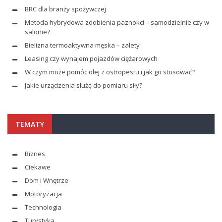
BRC dla branży spożywczej
Metoda hybrydowa zdobienia paznokci – samodzielnie czy w
salonie?
Bielizna termoaktywna męska – zalety
Leasing czy wynajem pojazdów ciężarowych
W czym może pomóc olej z ostropestu i jak go stosować?
Jakie urządzenia służą do pomiaru siły?
TEMATY
Biznes
Ciekawe
Dom i Wnętrze
Motoryzacja
Technologia
Turystyka