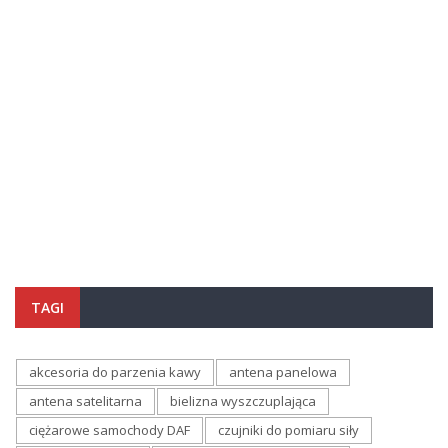
TAGI
akcesoria do parzenia kawy
antena panelowa
antena satelitarna
bielizna wyszczuplająca
ciężarowe samochody DAF
czujniki do pomiaru siły