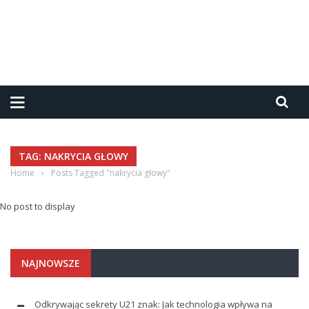
TAG: NAKRYCIA GŁOWY
Home
›
Posts Tagged "nakrycia głowy"
No post to display
NAJNOWSZE
Odkrywając sekrety U21 znak: Jak technologia wpływa na