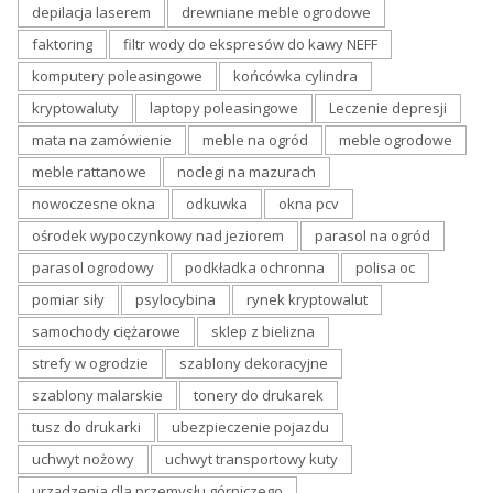
depilacja laserem
drewniane meble ogrodowe
faktoring
filtr wody do ekspresów do kawy NEFF
komputery poleasingowe
końcówka cylindra
kryptowaluty
laptopy poleasingowe
Leczenie depresji
mata na zamówienie
meble na ogród
meble ogrodowe
meble rattanowe
noclegi na mazurach
nowoczesne okna
odkuwka
okna pcv
ośrodek wypoczynkowy nad jeziorem
parasol na ogród
parasol ogrodowy
podkładka ochronna
polisa oc
pomiar siły
psylocybina
rynek kryptowalut
samochody ciężarowe
sklep z bielizna
strefy w ogrodzie
szablony dekoracyjne
szablony malarskie
tonery do drukarek
tusz do drukarki
ubezpieczenie pojazdu
uchwyt nożowy
uchwyt transportowy kuty
urządzenia dla przemysłu górniczego