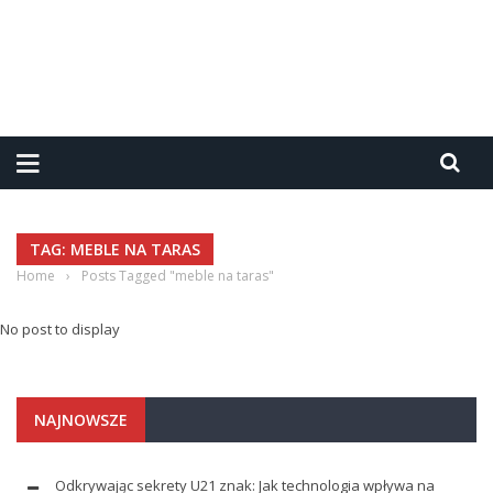
TAG: MEBLE NA TARAS
Home
›
Posts Tagged "meble na taras"
No post to display
NAJNOWSZE
Odkrywając sekrety U21 znak: Jak technologia wpływa na