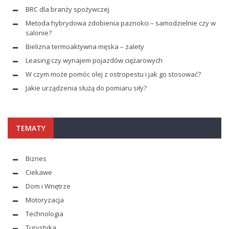
BRC dla branży spożywczej
Metoda hybrydowa zdobienia paznokci – samodzielnie czy w
salonie?
Bielizna termoaktywna męska – zalety
Leasing czy wynajem pojazdów ciężarowych
W czym może pomóc olej z ostropestu i jak go stosować?
Jakie urządzenia służą do pomiaru siły?
TEMATY
Biznes
Ciekawe
Dom i Wnętrze
Motoryzacja
Technologia
Turystyka