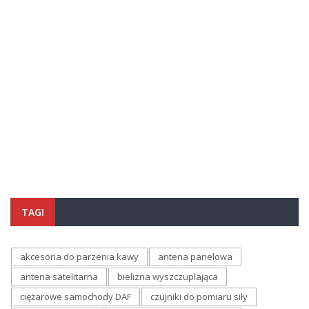
TAGI
akcesoria do parzenia kawy
antena panelowa
antena satelitarna
bielizna wyszczuplająca
ciężarowe samochody DAF
czujniki do pomiaru siły